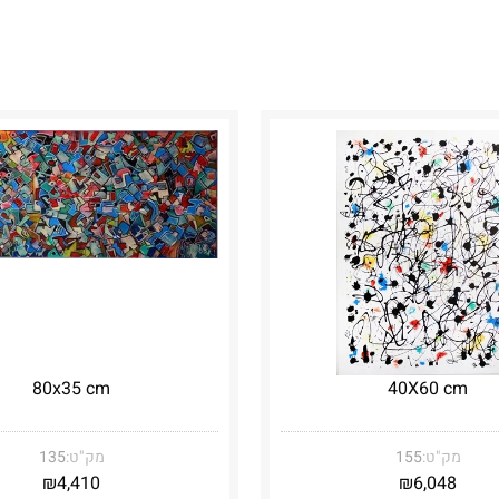
80x35 cm
40X60 cm
מק"ט:
155
מק"ט:
135
₪
4,410
₪
6,048