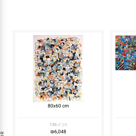
80x60 cm
מק"ט:
136
₪
6,048