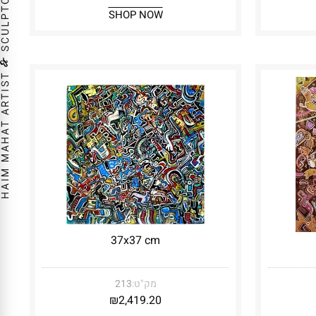
SHOP NOW
37x37 cm
מק"ט:
213
₪
2,419.20