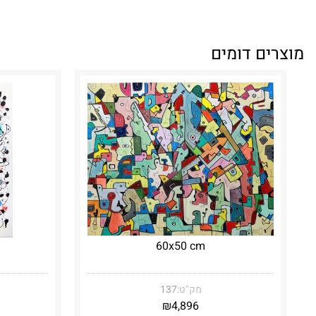
מוצרים דומים
60x50 cm
מק"ט:
137
₪
4,896