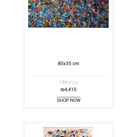
80x35 cm
מק"ט:
135
₪
4,410
SHOP NOW