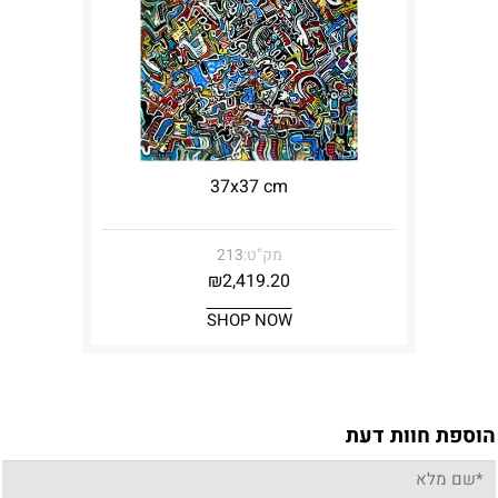
37x37 cm
מק"ט:
213
₪
2,419.20
SHOP NOW
הוספת חוות דעת