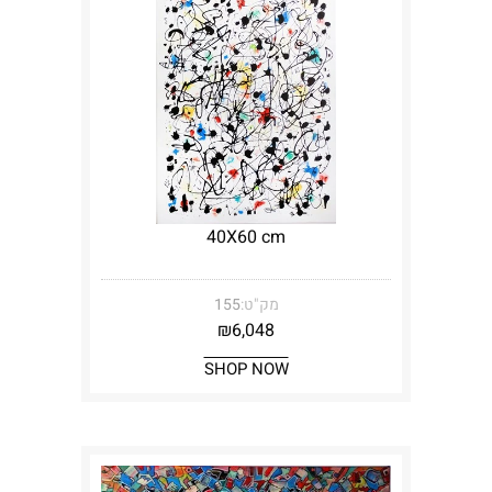
40X60 cm
מק"ט:
155
₪
6,048
SHOP NOW