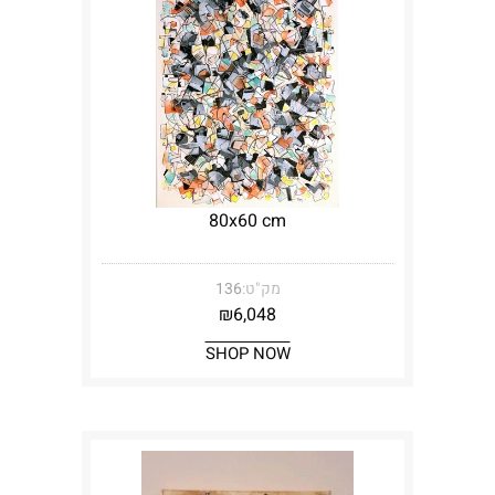
80x60 cm
מק"ט:
136
₪
6,048
SHOP NOW