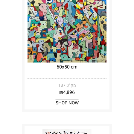
60x50 cm
מק"ט:
137
₪
4,896
SHOP NOW