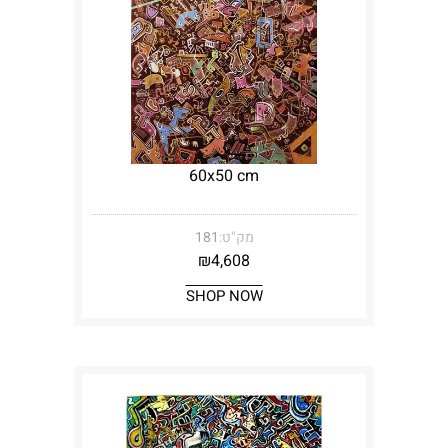
60x50 cm
מק"ט:
181
₪
4,608
SHOP NOW