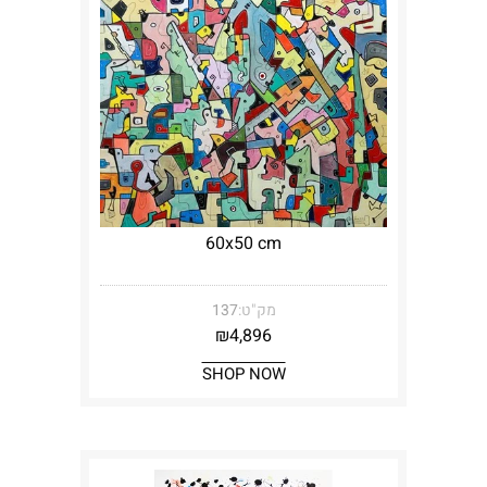
60x50 cm
מק"ט:
137
₪
4,896
SHOP NOW