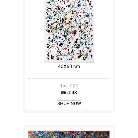
40X60 cm
מק"ט:
155
₪
6,048
SHOP NOW