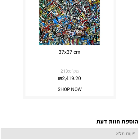
37x37 cm
מק"ט:
213
₪
2,419.20
SHOP NOW
הוספת חוות דעת