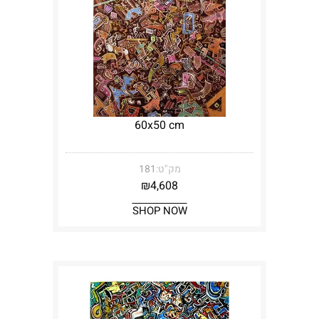
60x50 cm
מק"ט:
181
₪
4,608
SHOP NOW