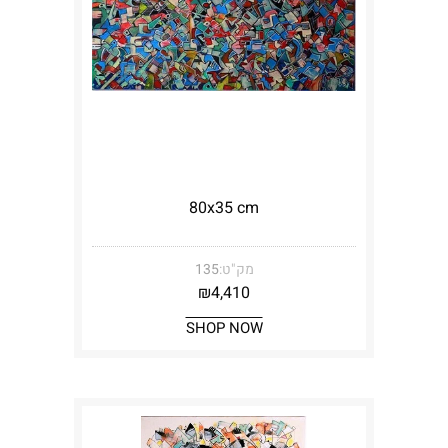
80x35 cm
מק"ט:
135
₪
4,410
SHOP NOW