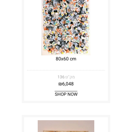
80x60 cm
מק"ט:
136
₪
6,048
SHOP NOW