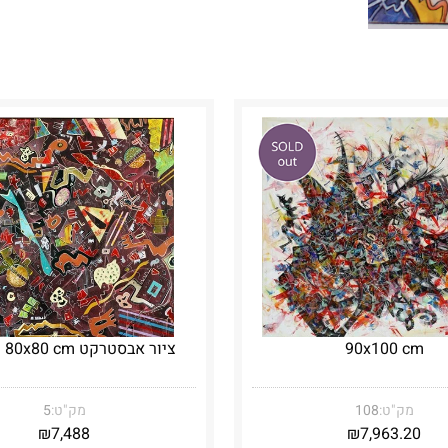
90x100 cm
ציור אבסטרקט 80x80 cm ממוסגר
מק"ט:
108
מק"ט:
5
₪
7,488
₪
7,963.20