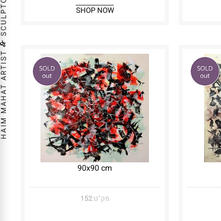
SHOP NOW
90x90 cm
מק"ט:
152