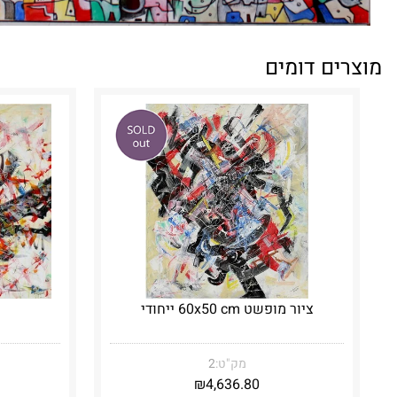
מוצרים דומים
ציור מופשט 60x50 cm ייחודי
מק"ט:
2
₪
4,636.80