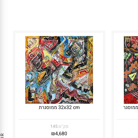
32x32 cm ממוסגרת
מק"ט:
145
₪
4,680