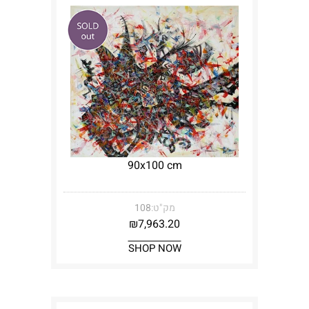
90x100 cm
מק"ט:
108
₪
7,963.20
SHOP NOW