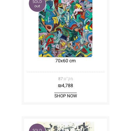
70x60 cm
מק"ט:
87
₪
4,788
SHOP NOW