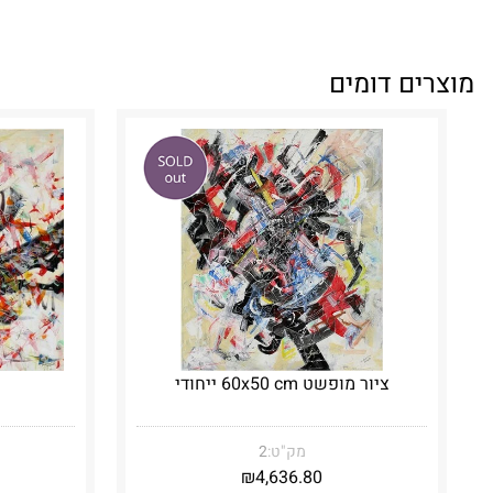
מוצרים דומים
ציור מופשט 60x50 cm ייחודי
מק"ט:
2
₪
4,636.80