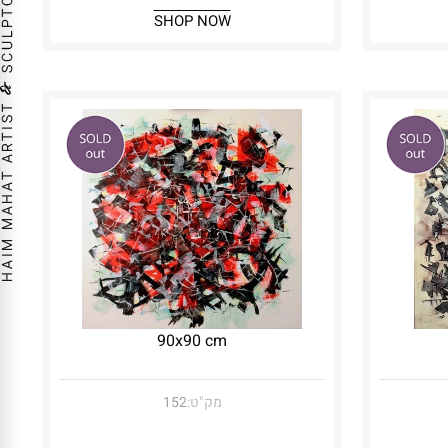
SHOP NOW
90x90 cm
מק"ט:
152