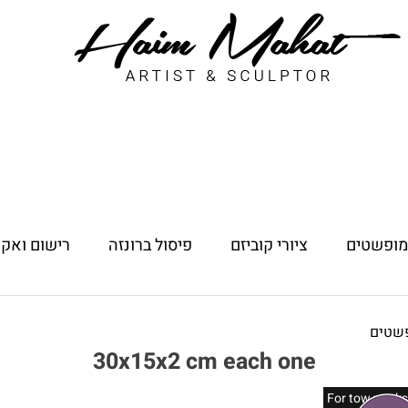
 מופשטים
ציורי קוביזם
פיסול ברונזה
רישום ואקו
פשטים
30x15x2 cm each one
For tow works