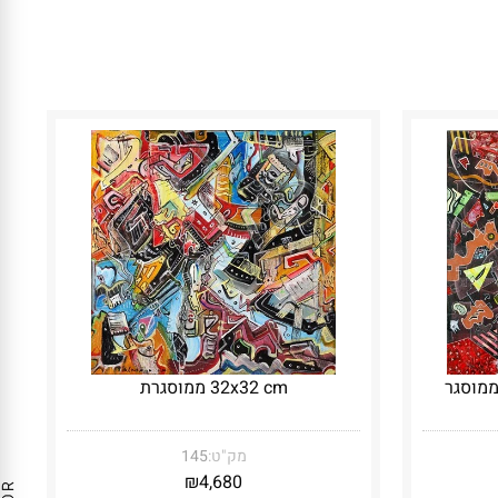
32x32 cm ממוסגרת
מק"ט:
145
₪
4,680