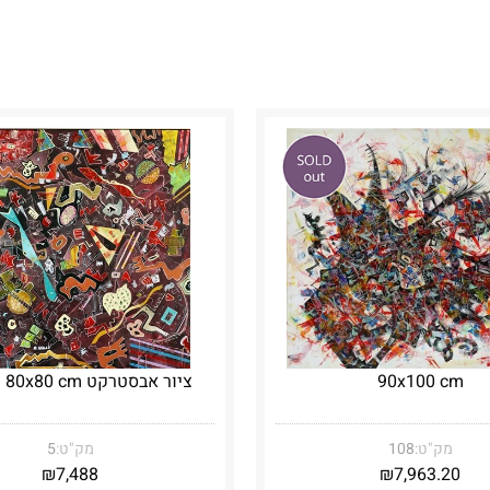
90x100 cm
ציור אבסטרקט 80x80 cm ממוסגר
מק"ט:
108
מק"ט:
5
₪
7,488
₪
7,963.20