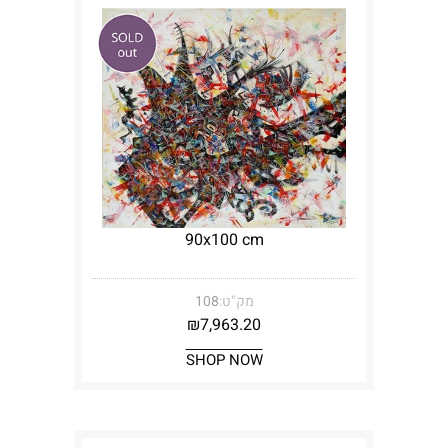
90x100 cm
מק"ט:
108
₪
7,963.20
SHOP NOW