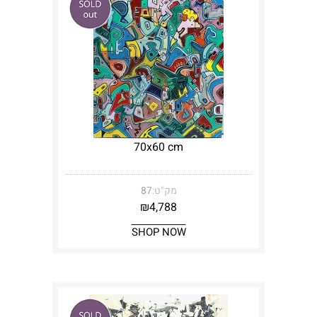
70x60 cm
מק"ט:
87
₪
4,788
SHOP NOW