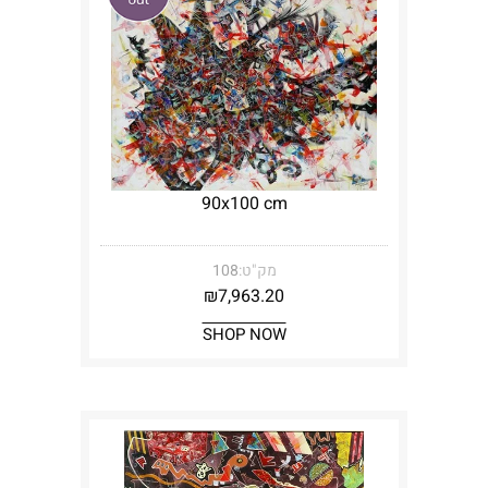
90x100 cm
מק"ט:
108
₪
7,963.20
SHOP NOW