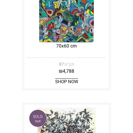
70x60 cm
מק"ט:
87
₪
4,788
SHOP NOW