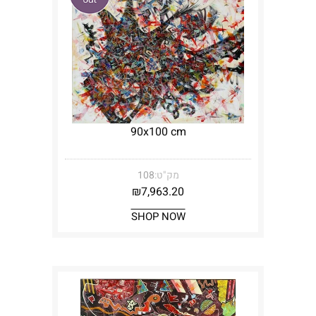
90x100 cm
מק"ט:
108
₪
7,963.20
SHOP NOW