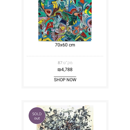
70x60 cm
מק"ט:
87
₪
4,788
SHOP NOW