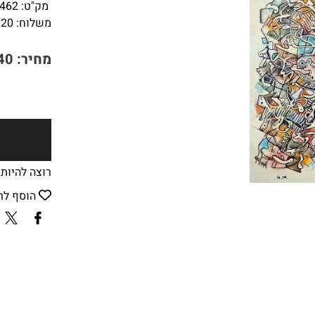
מק"ט:
462
משלוח:
120
מחיר:
40
רוצה להיות
הוסף לר