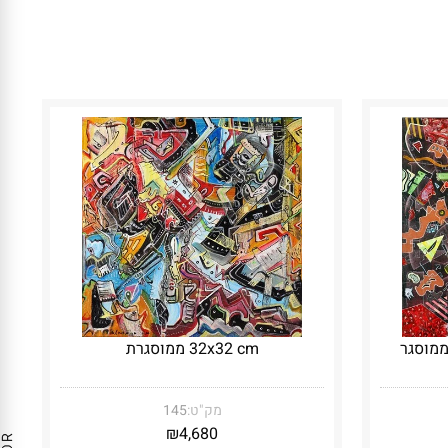
32x32 cm ממוסגרת
מק"ט:
145
₪
4,680