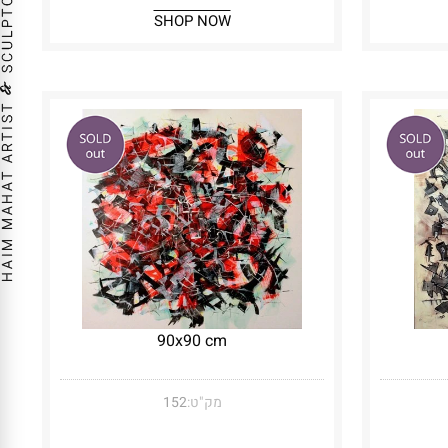
SHOP NOW
90x90 cm
מק"ט:
152