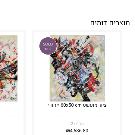
מוצרים דומים
ציור מופשט 60x50 cm ייחודי
מק"ט:
2
₪
4,636.80