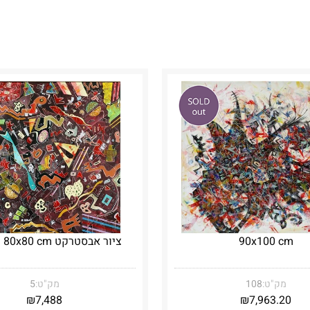
90x100 cm
ציור אבסטרקט 80x80 cm ממוסגר
מק"ט:
108
מק"ט:
5
₪
7,488
₪
7,963.20