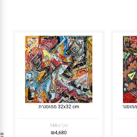
32x32 cm ממוסגרת
מק"ט:
145
₪
4,680