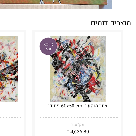
מוצרים דומים
ציור מופשט 60x50 cm ייחודי
מק"ט:
2
₪
4,636.80