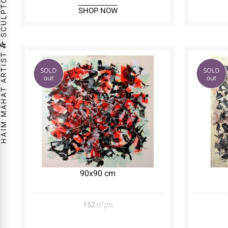
SHOP NOW
90x90 cm
מק"ט:
152