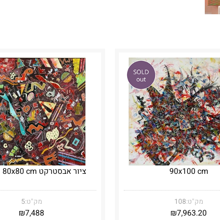
90x100 cm
ציור אבסטרקט 80x80 cm ממוסגר
מק"ט:
108
מק"ט:
5
₪
7,488
₪
7,963.20