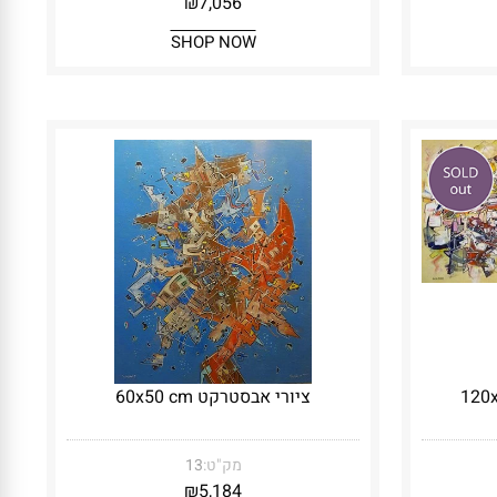
₪
7,056
SHOP NOW
ציורי אבסטרקט 60x50 cm
מק"ט:
13
₪
5,184