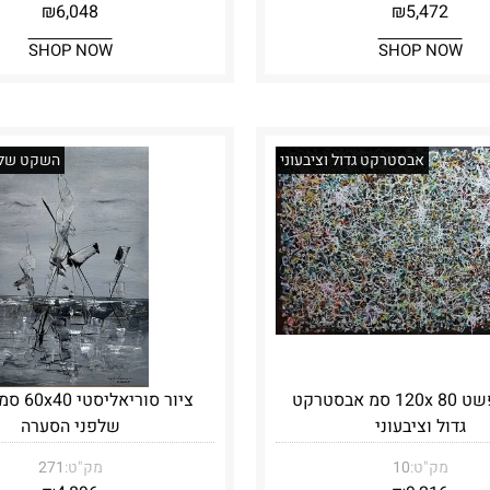
₪
6,048
₪
5,472
SHOP NOW
SHOP NOW
אבסטרקט גדול וציבעוני
השקט שלפ
ציור מופשט 120x 80 סמ אבסטרקט
ציור סורי
גדול וציבעוני
שלפני הסערה
מק"ט:
10
מק"ט:
271