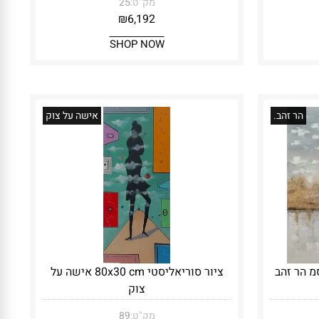
מק"ט:
25
₪
6,192
SHOP NOW
הר זהב.
אישה על צוק
ציור סוריאליסטי 80x30 cm אישה על
צוק
מק"ט:
89