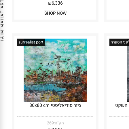
₪
6,336
SHOP NOW
ני הסערה
surrealist port
אליסטי 60x40 סמ השקט
ציור סוריאליסטי 80x80 cm
מק"ט:
269