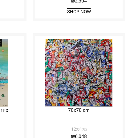
₪
2,304
SHOP NOW
צ
70x70 cm
ציור ס
מק"ט:
12
₪
6,048