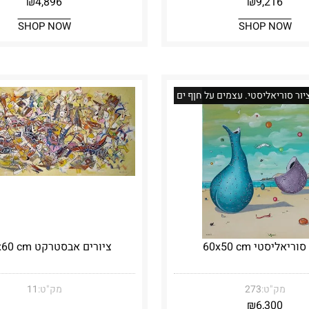
₪
4,896
₪
9,216
SHOP NOW
SHOP NOW
יור סוריאליסטי. עצמים על חןף ים
וריאליסטי 60x50 cm
ציורים אבסטרקט 120x60 cm
מק"ט:
273
מק"ט:
11
₪
6,300