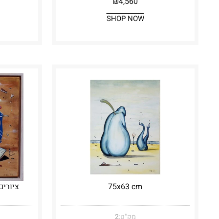
₪
4,560
SHOP NOW
75x63 cm
ציורים ס
מק"ט:
2