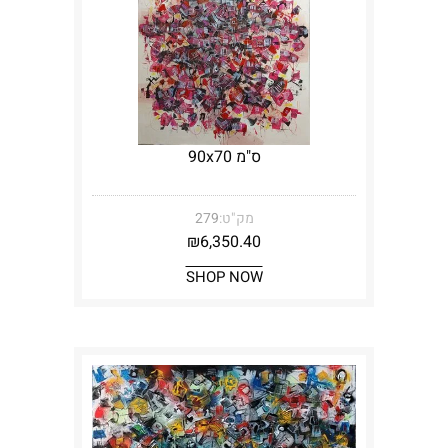
ס"מ 90x70
מק"ט:
279
₪
6,350.40
SHOP NOW