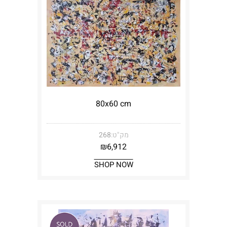
מק"ט:
268
₪
6,912
SHOP NOW