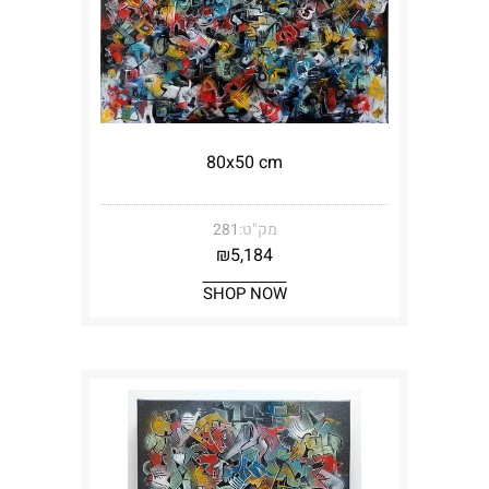
80x50 cm
מק"ט:
281
₪
5,184
SHOP NOW