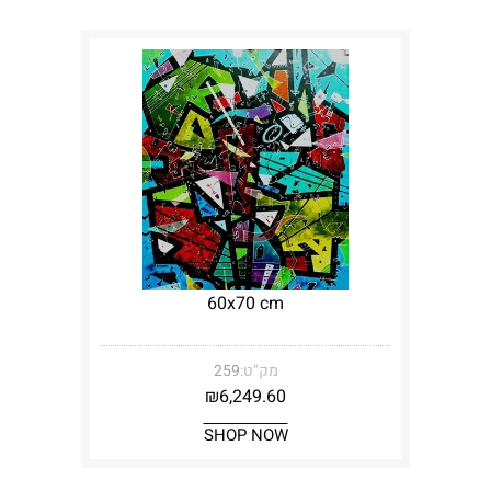
60x70 cm
מק"ט:
259
₪
6,249.60
SHOP NOW