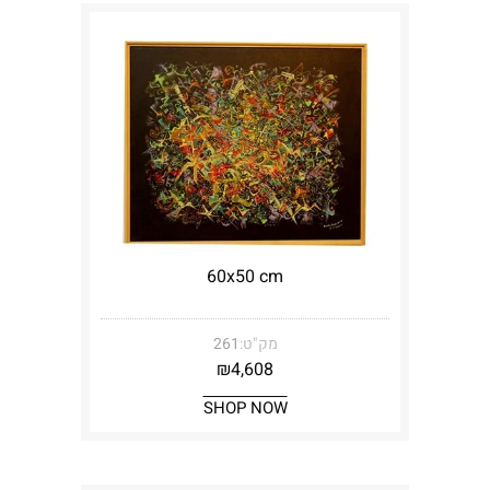
60x50 cm
מק"ט:
261
₪
4,608
SHOP NOW