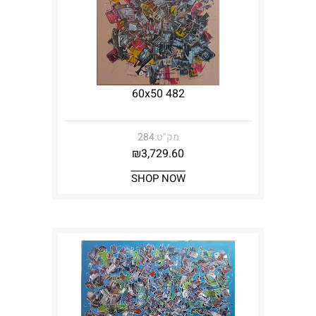
482 60x50
מק"ט:
284
₪
3,729.60
SHOP NOW