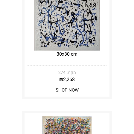
30x30 cm
מק"ט:
274
₪
2,268
SHOP NOW