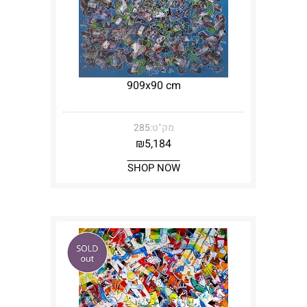
909x90 cm
מק"ט:
285
₪
5,184
SHOP NOW