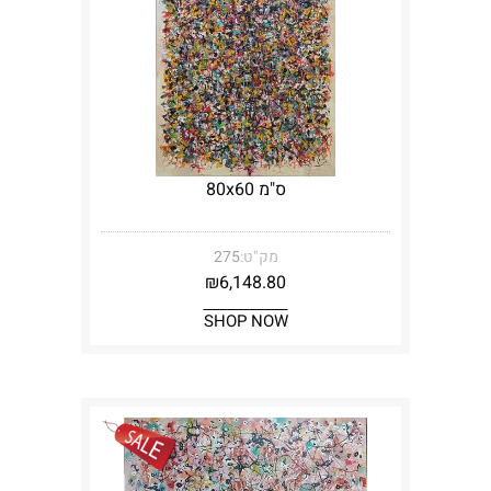
ס"מ 80x60
מק"ט:
275
₪
6,148.80
SHOP NOW