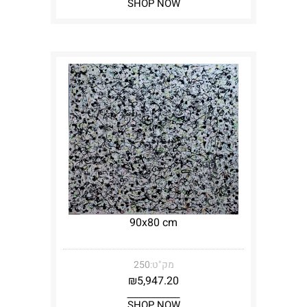
SHOP NOW
90x80 cm
מק"ט:
250
₪
5,947.20
SHOP NOW