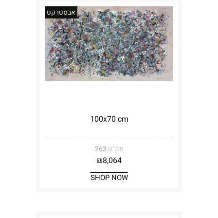
אבסטרקט
100x70 cm
מק"ט:
263
₪
8,064
SHOP NOW