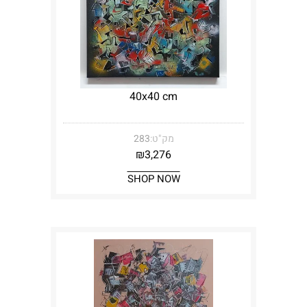
40x40 cm
מק"ט:
283
₪
3,276
SHOP NOW