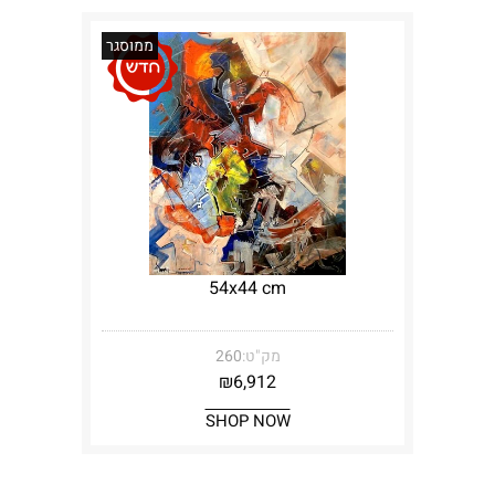
ממוסגר
54x44 cm
מק"ט:
260
₪
6,912
SHOP NOW