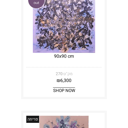
90x90 cm
מק"ט:
270
₪
6,300
SHOP NOW
פריחה