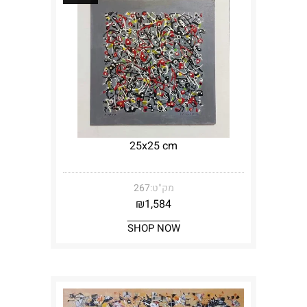
25x25 cm
מק"ט:
267
₪
1,584
SHOP NOW