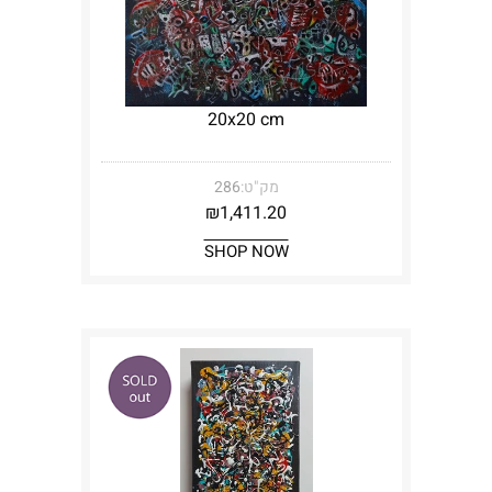
20x20 cm
מק"ט:
286
₪
1,411.20
SHOP NOW