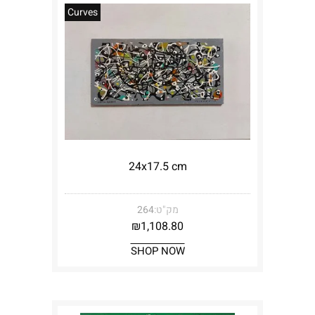
Curves
24x17.5 cm
מק"ט:
264
₪
1,108.80
SHOP NOW