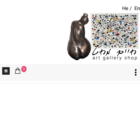
He
/
En
0