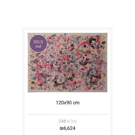
120x90 cm
מק"ט:
248
₪
6,624