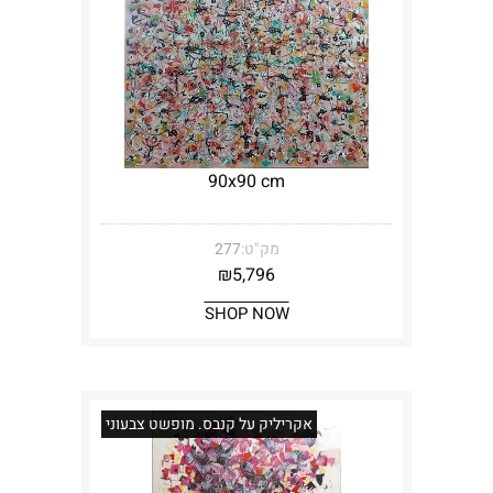
90x90 cm
מק"ט:
277
₪
5,796
SHOP NOW
אקריליק על קנבס. מופשט צבעוני