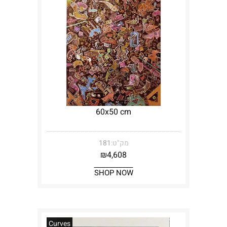
60x50 cm
מק"ט:
181
₪
4,608
SHOP NOW
Curves