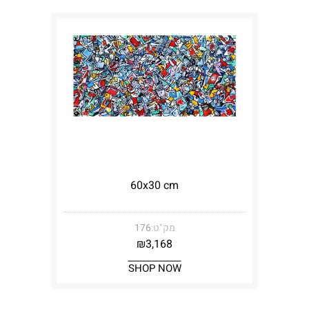
60x30 cm
מק"ט:
176
₪
3,168
SHOP NOW