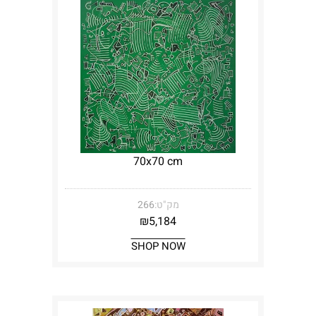
70x70 cm
מק"ט:
266
₪
5,184
SHOP NOW