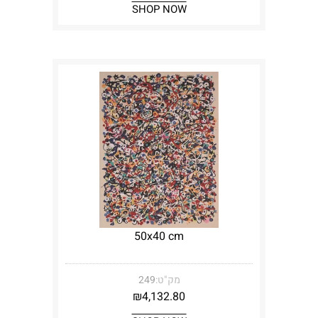
SHOP NOW
50x40 cm
מק"ט:
249
₪
4,132.80