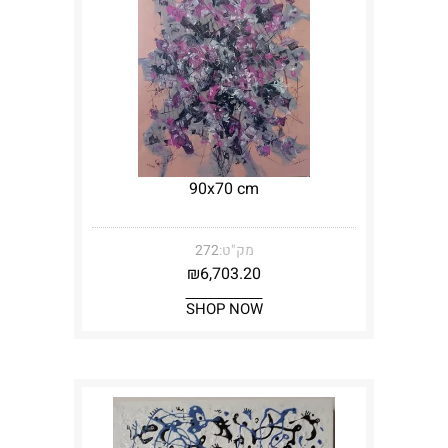
90x70 cm
מק"ט:
272
₪
6,703.20
SHOP NOW