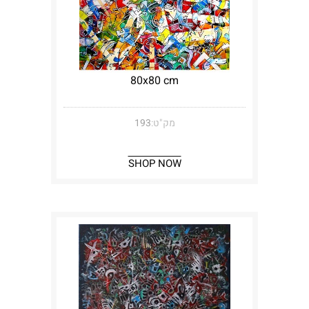
80x80 cm
מק"ט:
193
SHOP NOW